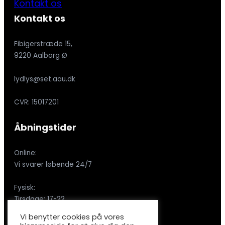
Kontakt os
Kontakt os
Fibigerstræde 15,
9220 Aalborg Ø
lydlys@set.aau.dk
CVR: 15017201
Åbningstider
Online:
Vi svarer løbende 24/7
Fysisk:
Tirsdage: 17-22
Vi benytter cookies på vores
SoMe